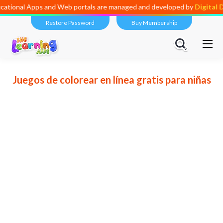
cational Apps and Web portals are managed and developed by
Digital 
Restore Password
Buy Membership
Juegos de colorear en línea gratis para niñas