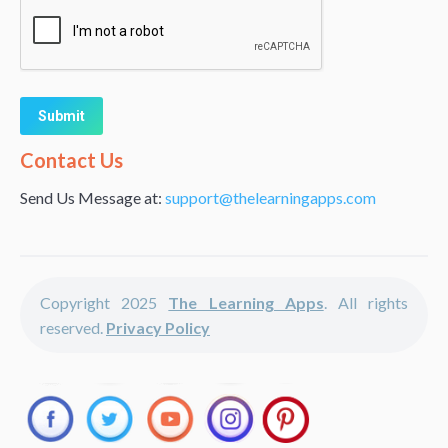
Alternative:
Contact Us
Send Us Message at:
support@thelearningapps.com
Copyright 2025
The Learning Apps
. All rights
reserved.
Privacy Policy