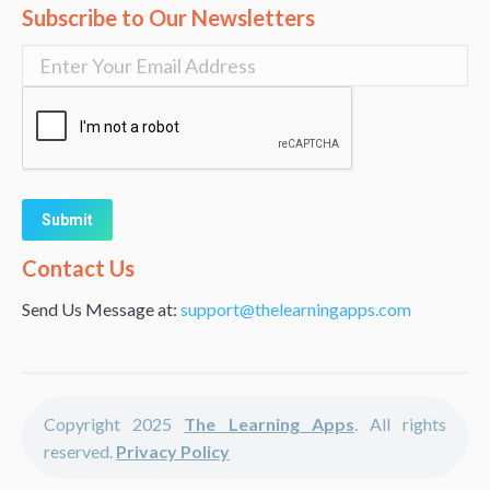
Subscribe to Our Newsletters
Alternative:
Contact Us
Send Us Message at:
support@thelearningapps.com
Copyright 2025
The Learning Apps
. All rights
reserved.
Privacy Policy