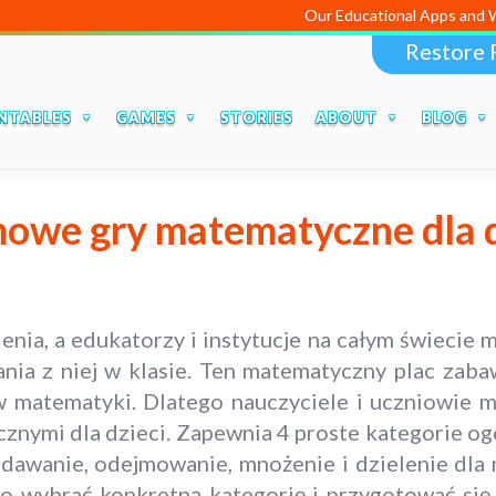
Our Educational Apps and Web 
Restore 
NTABLES
GAMES
STORIES
ABOUT
BLOG
owe gry matematyczne dla d
ienia, a edukatorzy i instytucje na całym świeci
ania z niej w klasie. Ten matematyczny plac zab
w matematyki. Dlatego nauczyciele i uczniowie m
cznymi dla dzieci. Zapewnia 4 proste kategorie o
awanie, odejmowanie, mnożenie i dzielenie dla ma
lko wybrać konkretną kategorię i przygotować się