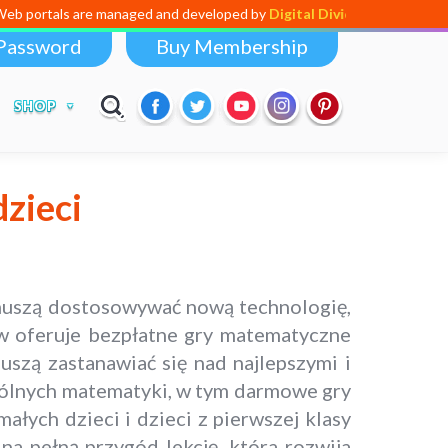
portals are managed and developed by
Digital Dividend
. To launch you
Password
Buy Membership
SHOP
zieci
e muszą dostosowywać nową technologię,
aw oferuje bezpłatne gry matematyczne
uszą zastanawiać się nad najlepszymi i
gólnych matematyki, w tym darmowe gry
łych dzieci i dzieci z pierwszej klasy
 na pełną przygód lekcję, która rozwija