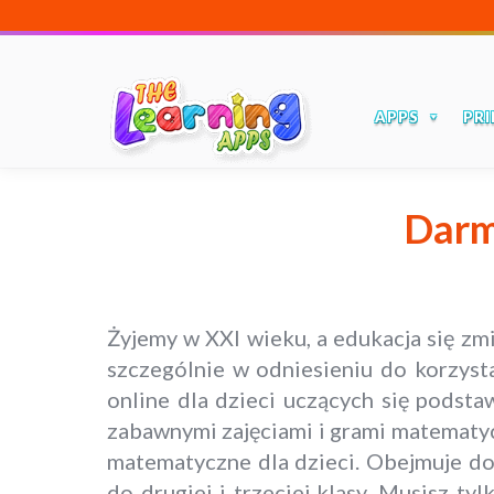
APPS
PRI
Darm
Żyjemy w XXI wieku, a edukacja się zm
szczególnie w odniesieniu do korzyst
online dla dzieci uczących się podsta
zabawnymi zajęciami i grami matematy
matematyczne dla dzieci. Obejmuje dod
do drugiej i trzeciej klasy. Musisz ty