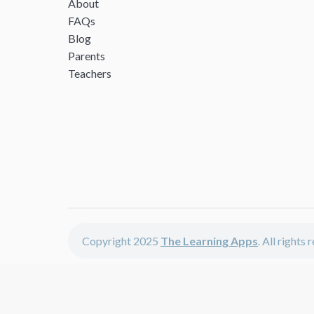
About
FAQs
Blog
Parents
Teachers
Copyright 2025
The Learning Apps
. All rights
The Learning Apps offers - learning apps for kids, disco
The learning apps is a center of online learning apps for 
teachers and students who enjoy fun educational games,