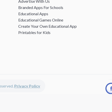
Advertise With Us
Branded Apps For Schools
Educational Apps
Educational Games Online
Create Your Own Educational App
Printables for Kids
 reserved.
Privacy Policy
unted apps, fun educational games, printables for kids, free worksheets 
kids of all ages including girls and boys, toddlers, kindergartners, presc
 discounted apps, learning apps for kids, printables for kids, free w